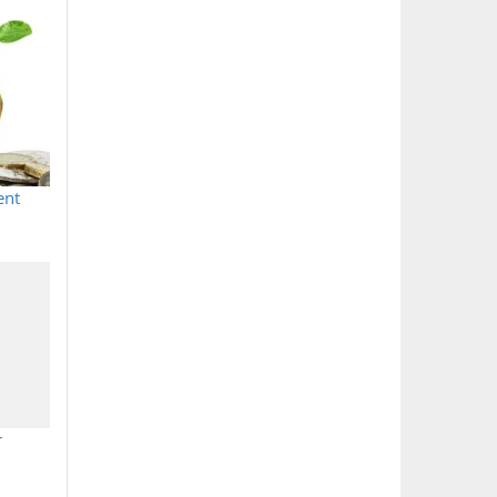
ent
r