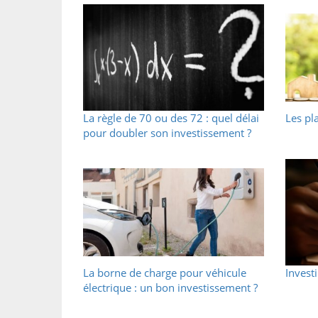
La règle de 70 ou des 72 : quel délai
Les pl
pour doubler son investissement ?
La borne de charge pour véhicule
Invest
électrique : un bon investissement ?