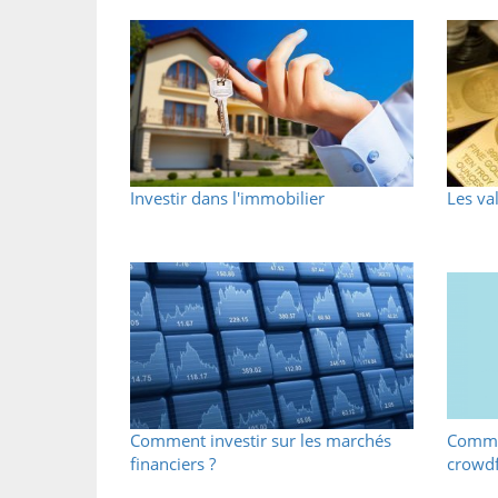
Investir dans l'immobilier
Les va
Comment investir sur les marchés
Commen
financiers ?
crowdf