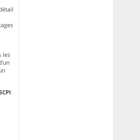
détail
tages
s les
d’un
’un
SCPI