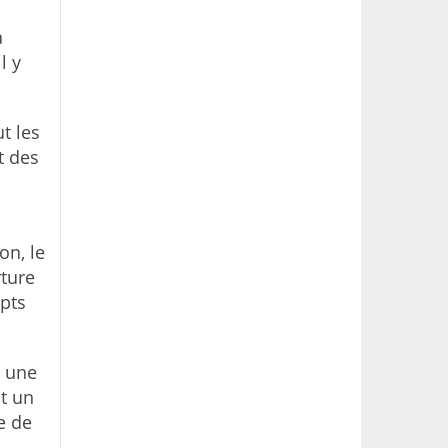
à
l y
ut les
t des
on, le
rture
pts
r une
st un
ce de