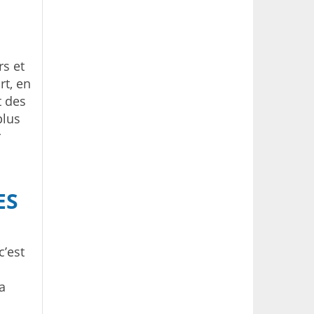
rs et
rt, en
 des
plus
r
ES
c’est
a