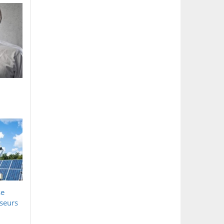
se
sseurs