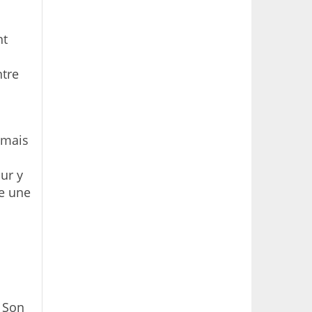
nt
ntre
 mais
ur y
te une
 Son