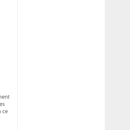
ment
des
à ce