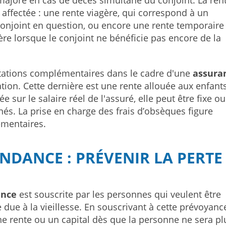
majoré en cas de décès simultané du conjoint. La ren
affectée : une rente viagère, qui correspond à un
onjoint en question, ou encore une rente temporaire
re lorsque le conjoint ne bénéficie pas encore de la
stations complémentaires dans le cadre d'une
assura
cation. Cette dernière est une rente allouée aux enfant
e sur le salaire réel de l'assuré, elle peut être fixe ou
nés. La prise en charge des frais d’obsèques figure
émentaires.
NDANCE : PRÉVENIR LA PERTE
ance
est souscrite par les personnes qui veulent être
ue à la vieillesse. En souscrivant à cette prévoyance
ne rente ou un capital dès que la personne ne sera pl