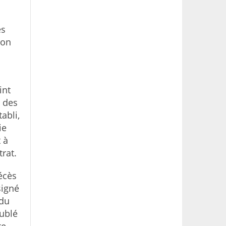
es
son
int
 des
abli,
ie
 à
trat.
écès
signé
 du
oublé