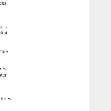
 des
t
qui a
ltat
tale
res
nter
itères