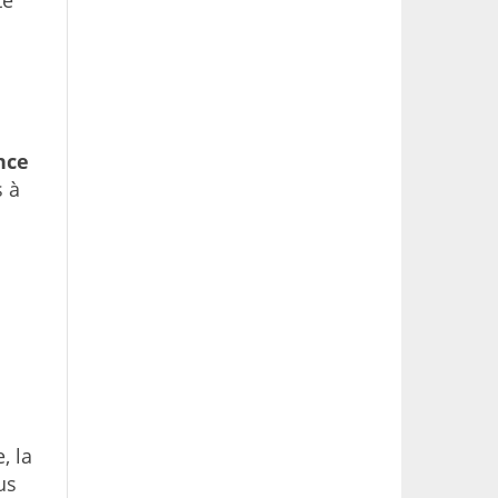
te
nce
s à
, la
us