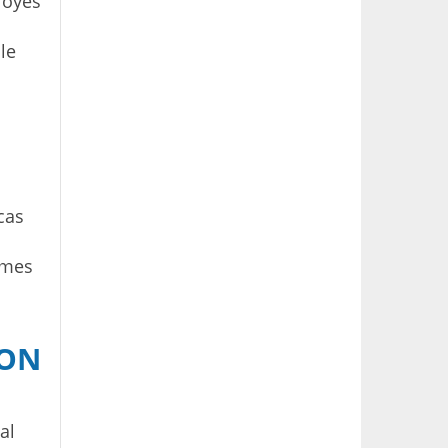
loyés
 le
cas
êmes
SON
al