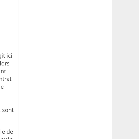
it ici
lors
ant
ntrat
le
, sont
le de