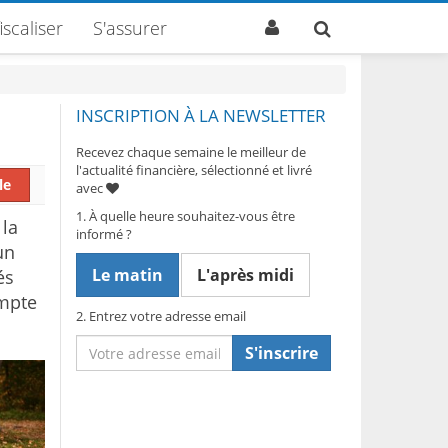
iscaliser
S'assurer
INSCRIPTION À LA NEWSLETTER
Recevez chaque semaine le meilleur de
l'actualité financière, sélectionné et livré
le
avec
1. À quelle heure souhaitez-vous être
 la
informé ?
un
Le matin
L'après midi
és
ompte
2. Entrez votre adresse email
S'inscrire