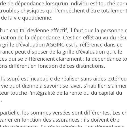
arle de dépendance lorsqu’un individu est touché par
roubles physiques qui l'empêchent d'être totalemen
 de la vie quotidienne.
un capital devienne effectif, il faut que la personne 
uation de la dépendance. C'est en effet au vu du résu
a grille d'évaluation AGGIRC est la référence dans ce
nce peut disposer de la grille d'évaluation qu'elle
ces qui se différencient clairement : la dépendance to
ons diffèrent en fonction de ces distinctions.
'assuré est incapable de réaliser sans aides extérieu
ie quotidienne à savoir : se laver, s'habiller, s'alime
teur touche l'intégralité de la rente ou du capital du
l.
artielle, les sommes versées sont différentes. Les cr
arier en fonction des assurances : ils doivent être
at de prévoyance. En règle générale, une dépendance