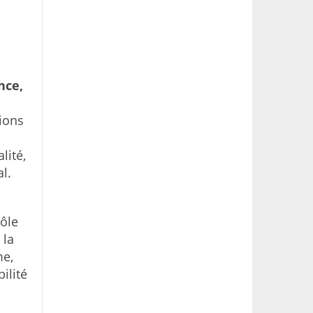
nce,
tions
lité,
l.
rôle
 la
me,
ilité