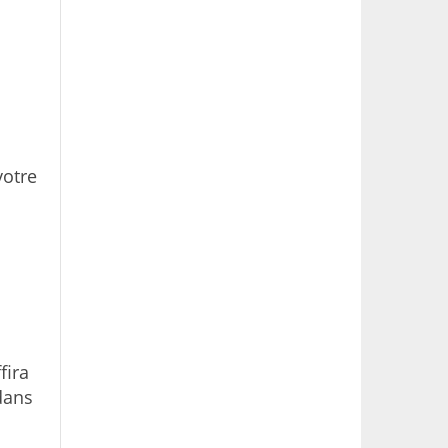
votre
fira
dans