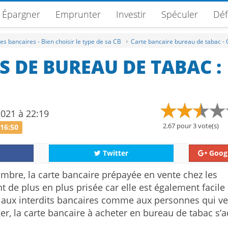
Épargner
Emprunter
Investir
Spéculer
Déf
es bancaires - Bien choisir le type de sa CB
Carte bancaire bureau de tabac - 
S DE BUREAU DE TABAC :
2021 à 22:19
2.67
pour
3
vote(s)
 16:50
Twitter
Goog
ombre, la carte bancaire prépayée en vente chez les
de plus en plus prisée car elle est également facile 
, aux interdits bancaires comme aux personnes qui ve
ger, la carte bancaire à acheter en bureau de tabac s’