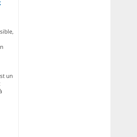
E
sible,
un
est un
t
à