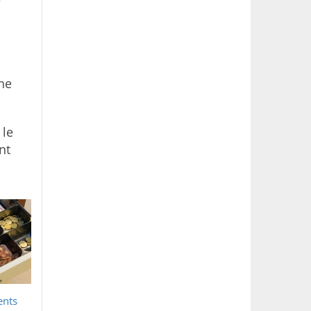
e
one
 le
nt
ents