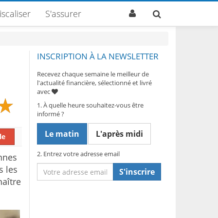
iscaliser
S'assurer
INSCRIPTION À LA NEWSLETTER
Recevez chaque semaine le meilleur de
l'actualité financière, sélectionné et livré
avec
1. À quelle heure souhaitez-vous être
informé ?
Le matin
L'après midi
le
2. Entrez votre adresse email
onnes
s les
S'inscrire
aître