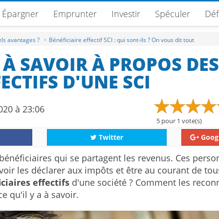
Épargner
Emprunter
Investir
Spéculer
Déf
els avantages ?
Bénéficiaire effectif SCI : qui sont-ils ? On vous dit tout
A À SAVOIR À PROPOS DES
ECTIFS D'UNE SCI
2020 à 23:06
5
pour
1
vote(s)
Twitter
Goog
bénéficiaires qui se partagent les revenus. Ces pers
oir les déclarer aux impôts et être au courant de tou
iciaires
effectifs
d'une société ? Comment les reconn
e qu'il y a à savoir.