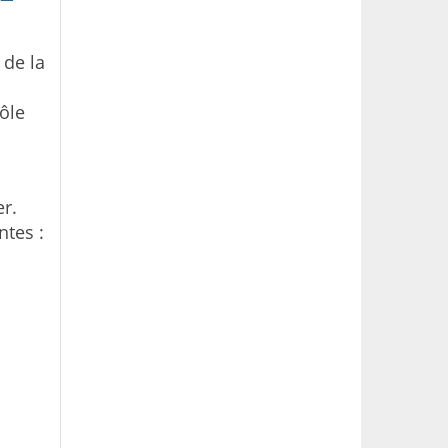
 de la
ôle
r.
ntes :