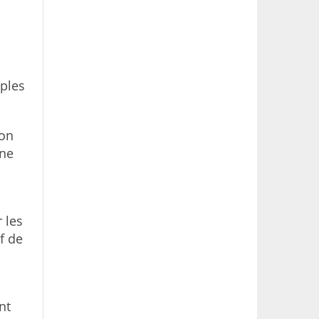
mples
çon
nne
 les
f de
nt