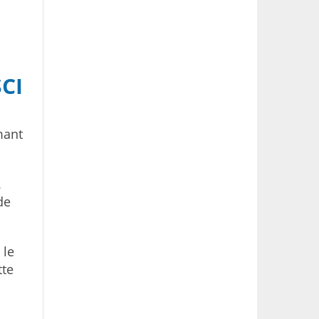
CI
mant
.
de
 le
tte